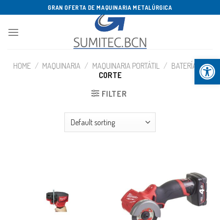
Saltar
GRAN OFERTA DE MAQUINARIA METALÚRGICA
al
contenido
Abrir b
HOME
/
MAQUINARIA
/
MAQUINARIA PORTÁTIL
/
BATERÍA
/
CORTE
FILTER