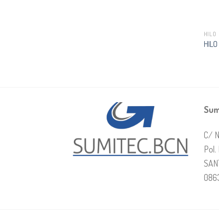
HILO
HILO
Sum
C/ N
Pol.
SAN
086