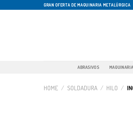
Saltar
GRAN OFERTA DE MAQUINARIA METALÚRGICA
al
contenido
ABRASIVOS
MAQUINARI
HOME
/
SOLDADURA
/
HILO
/
IN