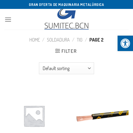
Saltar
GRAN OFERTA DE MAQUINARIA METALÚRGICA
al
contenido
Abrir b
HOME
/
SOLDADURA
/
TIG
/
PAGE 2
FILTER