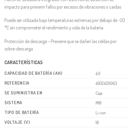
impacto para prevenir fallos por excesos de vibraciones o caidas
Puede ser utilizada bajo temperaturas extremas por debajo de -20
°C sin comprometer el rendimiento y vida de la batería
Protección de descarga – Previene que se dañen las celdas por
sobre-descarga
CARACTERÍSTICAS
CAPACIDAD DE BATERÍA (AH)
4.0
REFERENCIA
4932430063
SE SUMINISTRA EN
Caja
SISTEMA
M18
TIPO DE BATERÍA
Li-ion
VOLTAJE (V)
18