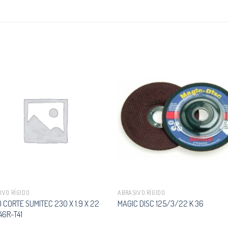
IVO RÍGIDO
ABRASIVO RÍGIDO
 CORTE SUMITEC 230 X 1.9 X 22
MAGIC DISC 125/3/22 K 36
46R-T41