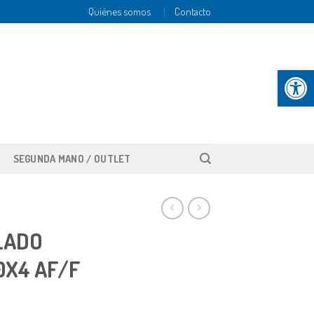
Quiénes somos
Contacto
Abrir b
SEGUNDA MANO / OUTLET
LADO
0X4 AF/F