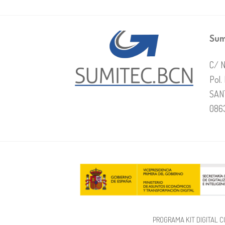
Sum
C/ N
Pol.
SAN
086
PROGRAMA KIT DIGITAL C