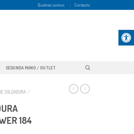
Quiénes somos
Contacto
Abrir b
SEGUNDA MANO / OUTLET
DE SOLDADURA
/
DURA
WER 184