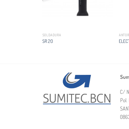
SOLDADURA
ANTO
SR 20
ELEC
Sum
C/ N
Pol.
SAN
086