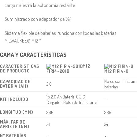
carga muestra la autonomía restante
Suministrado con adaptador de ⅜″
Sistema flexible de baterías: funciona con todas las baterías
MILWAUKEE® M12™
GAMA Y CARACTERÍSTICAS
M12
CARACTERÍSTICAS
DE PRODUCTO
FIR14-201B
M12 FIR14-0
No se suministran
CAPACIDAD DE
2.0
BATERÍA (AH)
baterías
1 x 2.0 Ah Batería, C12 C
KIT INCLUIDO
−
Cargador, Bolsa de transporte
LONGITUD (MM)
266
266
MÁX. PAR DE
54
54
APRIETE (NM)
Nº BATERÍAS