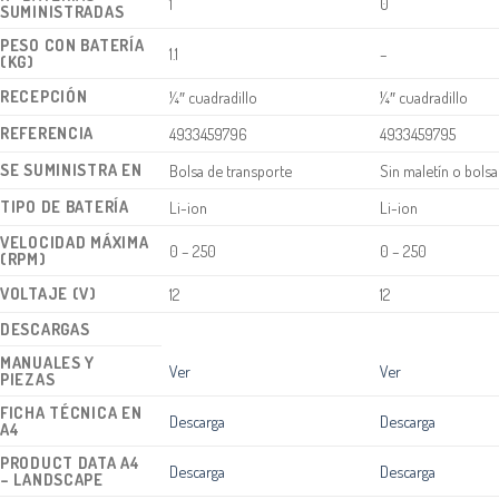
1
0
SUMINISTRADAS
PESO CON BATERÍA
1.1
–
(KG)
RECEPCIÓN
¼″ cuadradillo
¼″ cuadradillo
REFERENCIA
4933459796
4933459795
SE SUMINISTRA EN
Bolsa de transporte
Sin maletín o bolsa
TIPO DE BATERÍA
Li-ion
Li-ion
VELOCIDAD MÁXIMA
0 – 250
0 – 250
(RPM)
VOLTAJE (V)
12
12
DESCARGAS
MANUALES Y
Ver
Ver
PIEZAS
FICHA TÉCNICA EN
Descarga
Descarga
A4
PRODUCT DATA A4
Descarga
Descarga
– LANDSCAPE