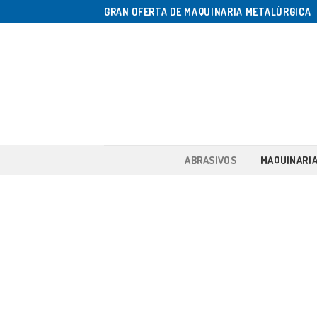
Saltar
GRAN OFERTA DE MAQUINARIA METALÚRGICA
al
contenido
ABRASIVOS
MAQUINARI