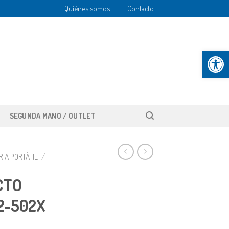
Quiénes somos
Contacto
Abrir b
SEGUNDA MANO / OUTLET
IA PORTÁTIL
/
CTO
2-502X