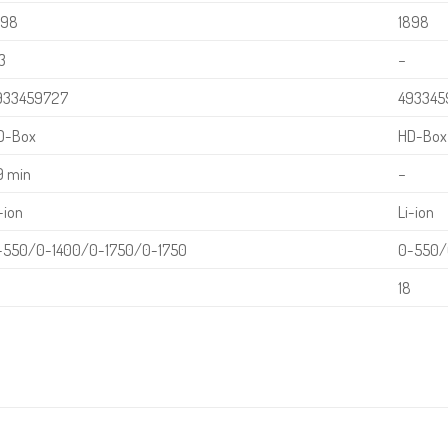
898
1898
3
−
933459727
493345
D-Box
HD-Box
9 min
−
-ion
Li-ion
-550/0-1400/0-1750/0-1750
0-550/
8
18