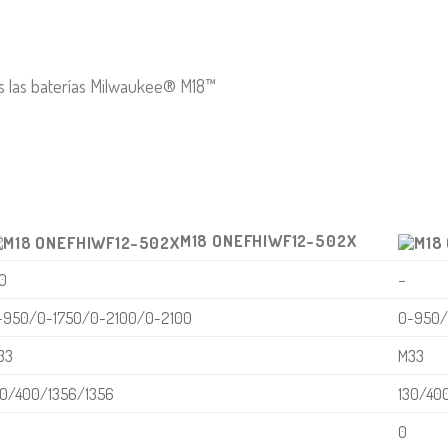
das las baterías Milwaukee® M18™
M18 ONEFHIWF12-502X
.0
−
-950/0-1750/0-2100/0-2100
0-950/
33
M33
30/400/1356/1356
130/40
0