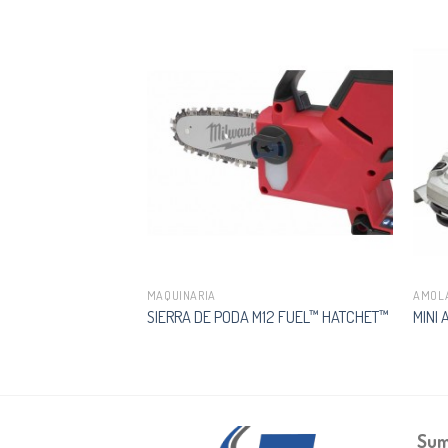
MAQUINARIA
AMOL
R COMPACTO SIN
SIERRA DE PODA M12 FUEL™ HATCHET™
MINI
CBLPD-422C
Sum