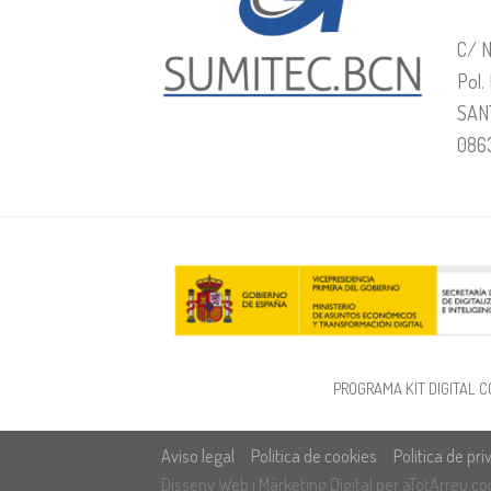
C/ N
Pol.
SAN
086
PROGRAMA KIT DIGITAL C
Aviso legal
Politica de cookies
Politica de pr
Disseny Web
i
Màrketing Digital
per
aTotArreu.c