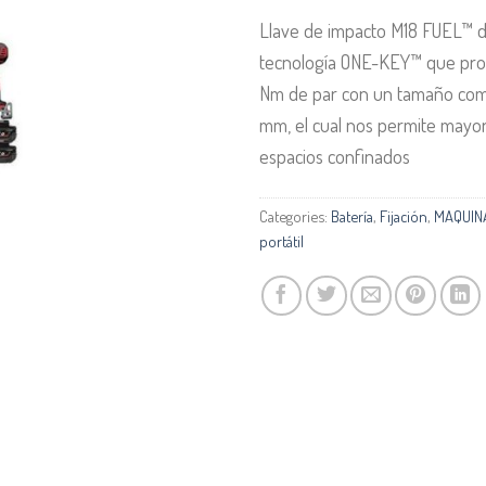
Llave de impacto M18 FUEL™ d
tecnología ONE-KEY™ que pro
Nm de par con un tamaño com
mm, el cual nos permite mayo
espacios confinados
Categories:
Batería
,
Fijación
,
MAQUIN
portátil