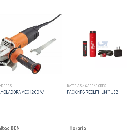
ADORAS
BATERÍAS / CARGADORES
 AMOLADORA AEG 1200 W
PACK NRG REDLITHIUM™ USB
itec BCN
Horario