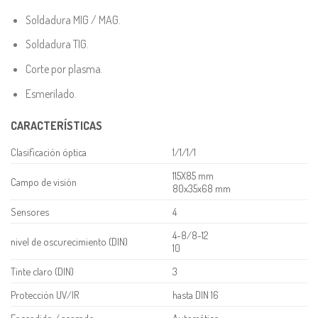
Soldadura MIG / MAG.
Soldadura TIG.
Corte por plasma.
Esmerilado.
CARACTERÍSTICAS
Clasificación óptica
1/1/1/1
115X85 mm
Campo de visión
80x35x68 mm
Sensores
4
4-8/8-12
nivel de oscurecimiento (DIN)
10
Tinte claro (DIN)
3
Protección UV/IR
hasta DIN 16