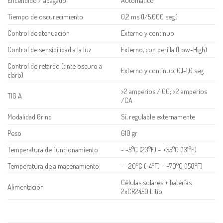
Encendido / apagado
Automático
Tiempo de oscurecimiento
0,2 ms (1/5.000 seg.)
Control de atenuación
Externo y continuo
Control de sensibilidad a la luz
Externo, con perilla (Low-High)
Control de retardo (tinte oscuro a
Externo y continuo, 0,1-1,0 seg
claro)
>2 amperios / CC; >2 amperios
TIG A
/CA
Modalidad Grind
Sí, regulable externamente
Peso
610 gr
Temperatura de funcionamiento
~ -5°C (23°F) – +55°C (131°F)
Temperatura de almacenamiento
~ -20°C (-4°F) – +70°C (158°F)
Células solares + baterías
Alimentación
2xCR2450 Litio