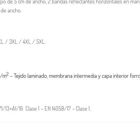
erpo de 5 cm de ancho, 2 bandas reflectantes horizontales en m
 de ancho.
2XL / 3XL / 4XL / 5XL.
2
g/m
– Tejido laminado, membrana intermedia y capa interior forro
1/13+A1/16 Clase 1 – EN 14058/17 – Clase 1.