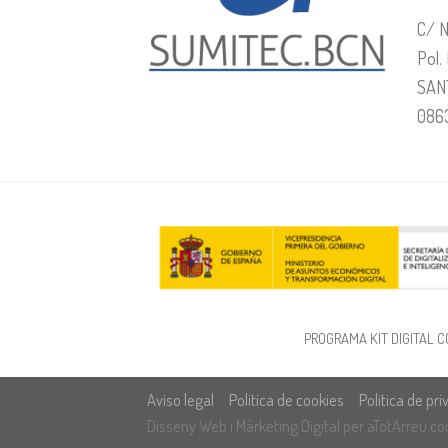
C/ N
Pol.
SAN
086
PROGRAMA KIT DIGITAL C
Aviso legal
Politica de cookies
Politica de pr
Disseny Web
i
Màrketing Digital
per
aTotArreu.c