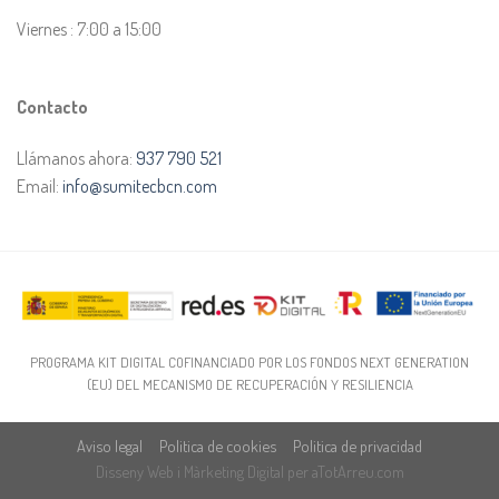
Viernes : 7:00 a 15:00
Contacto
Llámanos ahora:
937 790 521
Email:
info@sumitecbcn.com
PROGRAMA KIT DIGITAL COFINANCIADO POR LOS FONDOS NEXT GENERATION
(EU) DEL MECANISMO DE RECUPERACIÓN Y RESILIENCIA
Aviso legal
Politica de cookies
Politica de privacidad
Disseny Web
i
Màrketing Digital
per
aTotArreu.com