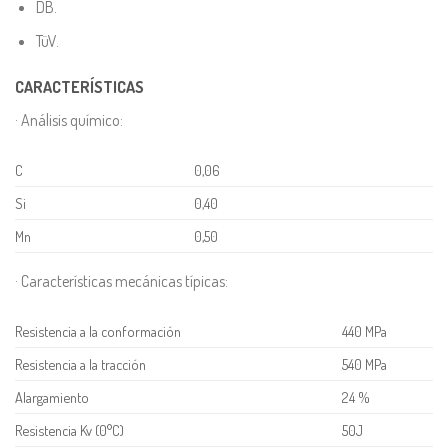
DB.
TüV.
CARACTERÍSTICAS
· Análisis químico:
C
0,06
Si
0,40
Mn
0,50
· Características mecánicas típicas:
Resistencia a la conformación
440 MPa
Resistencia a la tracción
540 MPa
Alargamiento
24 %
Resistencia Kv (0°C)
50J