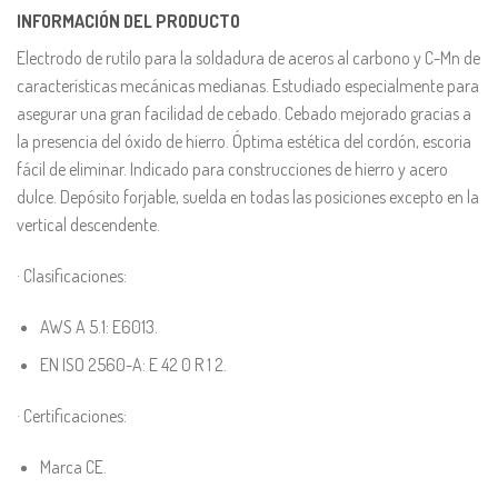
INFORMACIÓN DEL PRODUCTO
Electrodo de rutilo para la soldadura de aceros al carbono y C-Mn de
características mecánicas medianas. Estudiado especialmente para
asegurar una gran facilidad de cebado. Cebado mejorado gracias a
la presencia del óxido de hierro. Óptima estética del cordón, escoria
fácil de eliminar. Indicado para construcciones de hierro y acero
dulce. Depósito forjable, suelda en todas las posiciones excepto en la
vertical descendente.
· Clasificaciones:
AWS A 5.1: E6013.
EN ISO 2560-A: E 42 0 R 1 2.
· Certificaciones:
Marca CE.