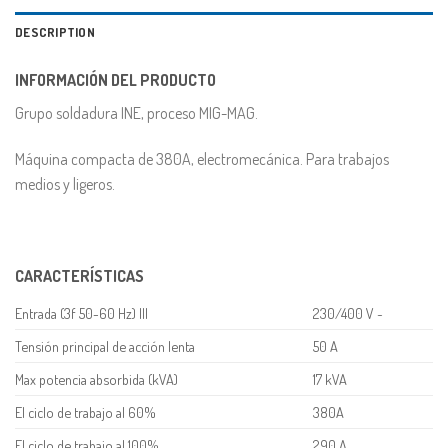
DESCRIPTION
INFORMACIÓN DEL PRODUCTO
Grupo soldadura INE, proceso MIG-MAG.
Máquina compacta de 380A, electromecánica. Para trabajos
medios y ligeros.
CARACTERÍSTICAS
Entrada (3f 50-60 Hz) III
230/400 V ~
Tensión principal de acción lenta
50 A
Max potencia absorbida (kVA)
17 kVA
El ciclo de trabajo al 60%
380A
El ciclo de trabajo al 100%
290 A