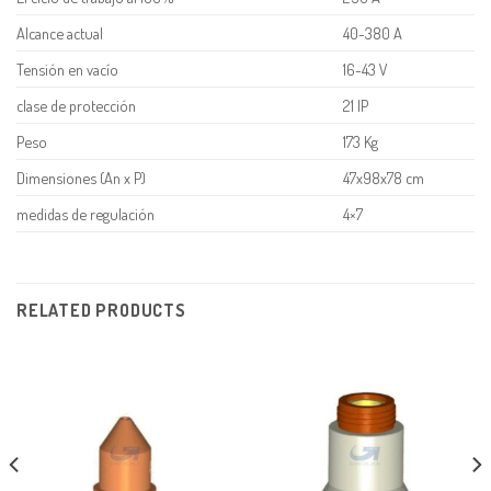
Alcance actual
40-380 A
Tensión en vacío
16-43 V
clase de protección
21 IP
Peso
173 Kg
Dimensiones (An x P)
47x98x78 cm
medidas de regulación
4×7
RELATED PRODUCTS