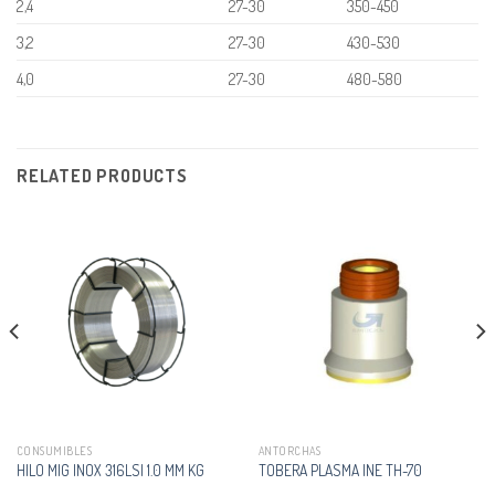
2,4
27-30
350-450
3,2
27-30
430-530
4,0
27-30
480-580
RELATED PRODUCTS
CONSUMIBLES
ANTORCHAS
HILO MIG INOX 316LSI 1.0 MM KG
TOBERA PLASMA INE TH-70