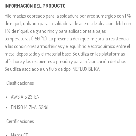
INFORMACIÓN DEL PRODUCTO
Hilo macizo cobreado para la soldadura por arco sumergido con 1 %
de níquel, utilizado para la soldadura de aceros de aleación débil con
1 % de níquel, de grano fino y para aplicaciones a bajas
temperaturas (-50 °C). La presencia de níquel mejora la resistencia
a las condiciones atmosféricas y el equilibrio electroquímico entre el
metal depositado y el material base. Se utiliza en las plataformas
off-shore y los recipientes a presión y para la fabricación de tubos.
Se utiliza asociado a un flujo de tipo INEFLUX BL KV.
· Clasificaciones:
AWS A 5.23: ENi1.
EN ISO 14171-A: S2Ni1.
· Certificaciones:
Marca CE.