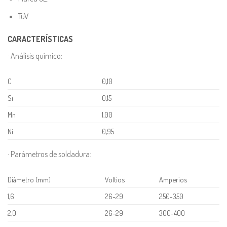
TüV.
CARACTERÍSTICAS
· Análisis químico:
C
0,10
Si
0,15
Mn
1,00
Ni
0,95
· Parámetros de soldadura:
Diámetro (mm)
Voltios
Amperios
1,6
26-29
250-350
2,0
26-29
300-400