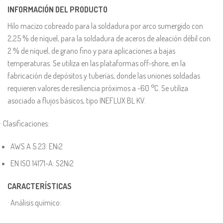
INFORMACIÓN DEL PRODUCTO
Hilo macizo cobreado para la soldadura por arco sumergido con
2,25 % de níquel, para la soldadura de aceros de aleación débil con
2 % de níquel, de grano fino y para aplicaciones a bajas
temperaturas. Se utiliza en las plataformas off-shore, en la
fabricación de depósitos y tuberías, donde las uniones soldadas
requieren valores de resiliencia próximos a -60 °C. Se utiliza
asociado a flujos básicos, tipo INEFLUX BL KV.
· Clasificaciones:
AWS A 5.23: ENi2
EN ISO 14171-A: S2Ni2
CARACTERÍSTICAS
· Análisis químico: