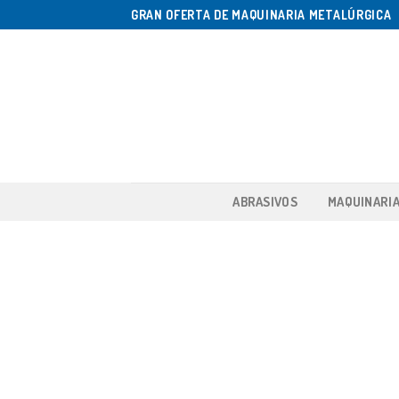
Saltar
GRAN OFERTA DE MAQUINARIA METALÚRGICA
al
contenido
ABRASIVOS
MAQUINARI