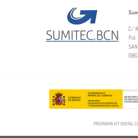
Sum
C/ N
Pol.
SAN
086
PROGRAMA KIT DIGITAL C