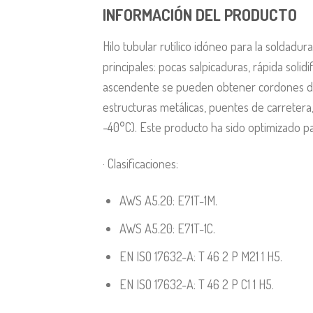
INFORMACIÓN DEL PRODUCTO
Hilo tubular rutílico idóneo para la soldadu
principales: pocas salpicaduras, rápida solid
ascendente se pueden obtener cordones de p
estructuras metálicas, puentes de carretera
-40°C). Este producto ha sido optimizado pa
· Clasificaciones:
AWS A5.20: E71T-1M.
AWS A5.20: E71T-1C.
EN ISO 17632-A: T 46 2 P M21 1 H5.
EN ISO 17632-A: T 46 2 P C1 1 H5.