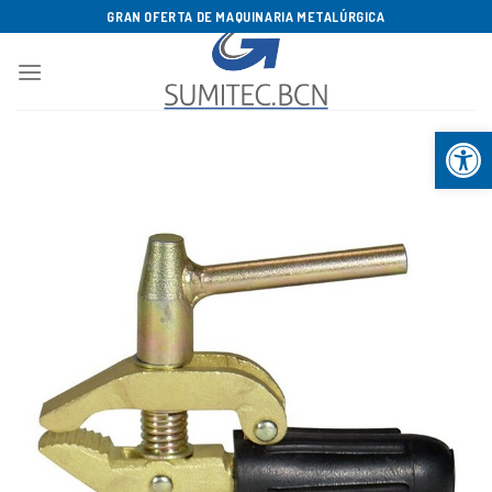
Saltar
GRAN OFERTA DE MAQUINARIA METALÚRGICA
al
contenido
Abrir b